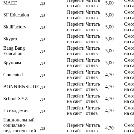
Перейти
Читать
Смот
MAED
да
5,00
на сайт
отзыв
на с
Перейти
Читать
Смот
SF Education
да
5,00
на сайт
отзыв
на с
Перейти
Читать
Смот
SkillFactory
да
5,00
на сайт
отзыв
на с
Перейти
Читать
Смот
Skypro
да
5,00
на сайт
отзыв
на с
Bang Bang
Перейти
Читать
Смот
да
5,00
Education
на сайт
отзыв
на с
Перейти
Читать
Смот
Бруноям
да
5,00
на сайт
отзыв
на с
Перейти
Читать
Смот
Contented
да
4,70
на сайт
отзыв
на с
Перейти
Читать
Смот
BONNIE&SLIDE
да
4,70
на сайт
отзыв
на с
Перейти
Читать
Смот
School XYZ
да
4,70
на сайт
отзыв
на с
Перейти
Читать
Смот
Психодемия
да
4,70
на сайт
отзыв
на с
Национальный
социально-
Перейти
Читать
Смот
да
4,70
педагогический
на сайт
отзыв
на с