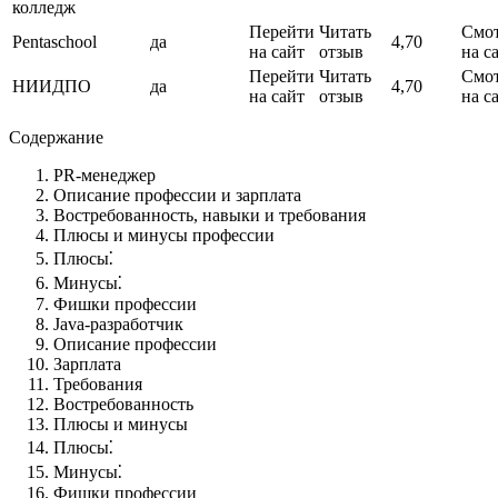
колледж
Перейти
Читать
Смот
Pentaschool
да
4,70
на сайт
отзыв
на с
Перейти
Читать
Смот
НИИДПО
да
4,70
на сайт
отзыв
на с
Содержание
PR-менеджер
Описание профессии и зарплата
Востребованность, навыки и требования
Плюсы и минусы профессии
Плюсы⁚
Минусы⁚
Фишки профессии
Java-разработчик
Описание профессии
Зарплата
Требования
Востребованность
Плюсы и минусы
Плюсы⁚
Минусы⁚
Фишки профессии