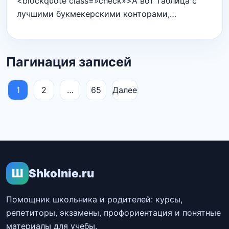
<blockquote class=»check»>А вот таблица с
лучшими букмекерскими конторами,…
Пагинация записей
1
2
…
65
Далее
Ш
Shkolnie.ru
Помощник школьника и родителей: курсы,
репетиторы, экзамены, профориентация и понятные
материалы для учебы.