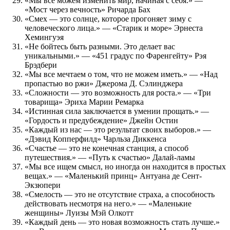
«Мы все можем изменить мир, начиная с себя.» —
«Мост через вечность» Ричарда Бах
«Смех — это солнце, которое прогоняет зиму с
человеческого лица.» — «Старик и море» Эрнеста
Хемингуэя
«Не бойтесь быть разными. Это делает вас
уникальными.» — «451 градус по Фаренгейту» Рэя
Брэдбери
«Мы все мечтаем о том, что не можем иметь.» — «Над
пропастью во ржи» Джерома Д. Сэлинджера
«Сложности — это возможность для роста.» — «Три
товарища» Эриха Марии Ремарка
«Истинная сила заключается в умении прощать.» —
«Гордость и предубеждение» Джейн Остин
«Каждый из нас — это результат своих выборов.» —
«Дэвид Копперфилд» Чарльза Диккенса
«Счастье — это не конечная станция, а способ
путешествия.» — «Путь к счастью» Далай-ламы
«Мы все ищем смысл, но иногда он находится в простых
вещах.» — «Маленький принц» Антуана де Сент-
Экзюпери
«Смелость — это не отсутствие страха, а способность
действовать несмотря на него.» — «Маленькие
женщины» Луизы Мэй Олкотт
«Каждый день — это новая возможность стать лучше.»