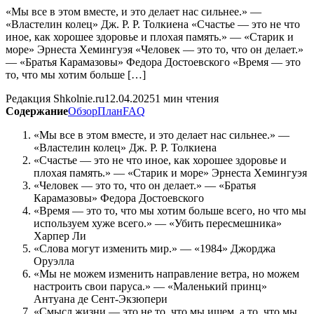
«Мы все в этом вместе, и это делает нас сильнее.» —
«Властелин колец» Дж. Р. Р. Толкиена «Счастье — это не что
иное, как хорошее здоровье и плохая память.» — «Старик и
море» Эрнеста Хемингуэя «Человек — это то, что он делает.»
— «Братья Карамазовы» Федора Достоевского «Время — это
то, что мы хотим больше […]
Редакция Shkolnie.ru
12.04.2025
1 мин чтения
Содержание
Обзор
План
FAQ
«Мы все в этом вместе, и это делает нас сильнее.» —
«Властелин колец» Дж. Р. Р. Толкиена
«Счастье — это не что иное, как хорошее здоровье и
плохая память.» — «Старик и море» Эрнеста Хемингуэя
«Человек — это то, что он делает.» — «Братья
Карамазовы» Федора Достоевского
«Время — это то, что мы хотим больше всего, но что мы
используем хуже всего.» — «Убить пересмешника»
Харпер Ли
«Слова могут изменить мир.» — «1984» Джорджа
Оруэлла
«Мы не можем изменить направление ветра, но можем
настроить свои паруса.» — «Маленький принц»
Антуана де Сент-Экзюпери
«Смысл жизни — это не то, что мы ищем, а то, что мы