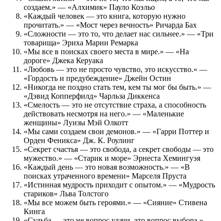
создаем.» — «Алхимик» Пауло Коэльо
«Каждый человек — это книга, которую нужно
прочитать.» — «Мост через вечность» Ричарда Бах
«Сложности — это то, что делает нас сильнее.» — «Три
товарища» Эриха Марии Ремарка
«Мы все в поисках своего места в мире.» — «На
дороге» Джека Керуака
«Любовь — это не просто чувство, это искусство.» —
«Гордость и предубеждение» Джейн Остин
«Никогда не поздно стать тем, кем ты мог бы быть.» —
«Дэвид Копперфилд» Чарльза Диккенса
«Смелость — это не отсутствие страха, а способность
действовать несмотря на него.» — «Маленькие
женщины» Луизы Мэй Олкотт
«Мы сами создаем свои демонов.» — «Гарри Поттер и
Орден Феникса» Дж. К. Роулинг
«Секрет счастья — это свобода, а секрет свободы — это
мужество.» — «Старик и море» Эрнеста Хемингуэя
«Каждый день — это новая возможность.» — «В
поисках утраченного времени» Марселя Пруста
«Истинная мудрость приходит с опытом.» — «Мудрость
стариков» Льва Толстого
«Мы все можем быть героями.» — «Сияние» Стивена
Кинга
«Судьба — это не вопрос удачи, это вопрос выбора.» —