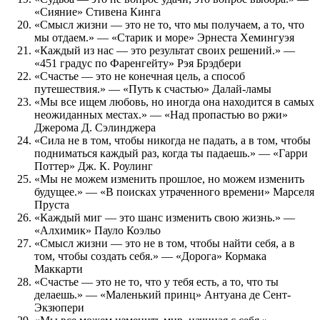
«Сияние» Стивена Кинга
«Смысл жизни — это не то, что мы получаем, а то, что
мы отдаем.» — «Старик и море» Эрнеста Хемингуэя
«Каждый из нас — это результат своих решений.» —
«451 градус по Фаренгейту» Рэя Брэдбери
«Счастье — это не конечная цель, а способ
путешествия.» — «Путь к счастью» Далай-ламы
«Мы все ищем любовь, но иногда она находится в самых
неожиданных местах.» — «Над пропастью во ржи»
Джерома Д. Сэлинджера
«Сила не в том, чтобы никогда не падать, а в том, чтобы
подниматься каждый раз, когда ты падаешь.» — «Гарри
Поттер» Дж. К. Роулинг
«Мы не можем изменить прошлое, но можем изменить
будущее.» — «В поисках утраченного времени» Марселя
Пруста
«Каждый миг — это шанс изменить свою жизнь.» —
«Алхимик» Пауло Коэльо
«Смысл жизни — это не в том, чтобы найти себя, а в
том, чтобы создать себя.» — «Дорога» Кормака
Маккарти
«Счастье — это не то, что у тебя есть, а то, что ты
делаешь.» — «Маленький принц» Антуана де Сент-
Экзюпери