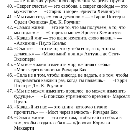
— «В поисках утраченного времени» Марселя Пруста
«Секрет счастья — это свобода, а секрет свободы — это
мужество.» — «Старик и море» Эрнеста Хемингуэя
«Мы сами создаем свои демонов.» — «Гарри Поттер и
Орден Феникса» Дж. К. Роулинг
«Смысл жизни — это не то, что мы получаем, а то, что
мы отдаем.» — «Старик и море» Эрнеста Хемингуэя
«Каждый миг — это шанс изменить свою жизнь.» —
«Алхимик» Пауло Коэльо
«Счастье — это не то, что у тебя есть, а то, что ты
делаешь.» — «Маленький принц» Антуана де Сент-
Экзюпери
«Мы все можем изменить мир, начиная с себя.» —
«Мост через вечность» Ричарда Бах
«Сила не в том, чтобы никогда не падать, а в том, чтобы
подниматься каждый раз, когда ты падаешь.» — «Гарри
Поттер» Дж. К. Роулинг
«Мы не можем изменить прошлое, но можем изменить
будущее.» — «В поисках утраченного времени» Марселя
Пруста
«Каждый из нас — это книга, которую нужно
прочитать.» — «Мост через вечность» Ричарда Бах
«Смысл жизни — это не в том, чтобы найти себя, а в
том, чтобы создать себя.» — «Дорога» Кормака
Маккарти