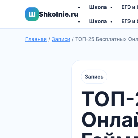
Школа
ЕГЭ и
Ш
Shkolnie.ru
Школа
ЕГЭ и
Главная
/
Записи
/
ТОП-25 Бесплатных Онл
Запись
ТОП-
Онла