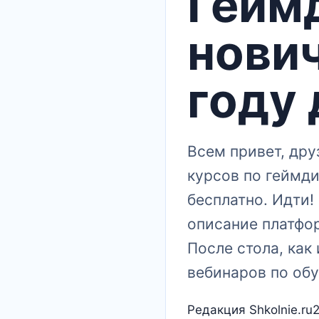
Гейм
нович
году
Всем привет, др
курсов по геймд
бесплатно. Идти!
описание платфор
После стола, как
вебинаров по обу
Редакция Shkolnie.ru