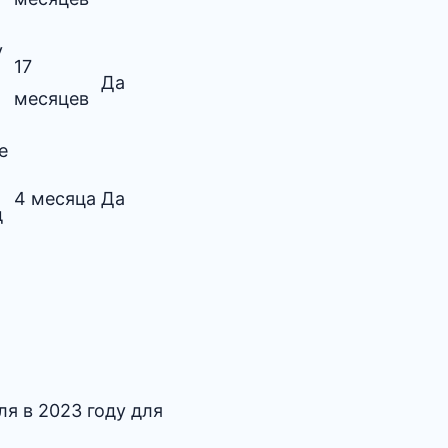
у
17
Да
месяцев
е
4 месяца
Да
д