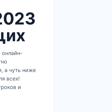
 2023
щих
 онлайн-
тно
, а чуть ниже
ля всех!
уроков и