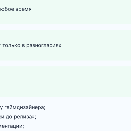
любое время
 только в разногласиях
у геймдизайнера;
еи до релиза»;
ментации;