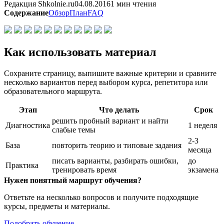
Редакция Shkolnie.ru
04.08.2016
1 мин чтения
Содержание
Обзор
План
FAQ
Как использовать материал
Сохраните страницу, выпишите важные критерии и сравните
несколько вариантов перед выбором курса, репетитора или
образовательного маршрута.
Этап
Что делать
Срок
решить пробный вариант и найти
Диагностика
1 неделя
слабые темы
2-3
База
повторить теорию и типовые задания
месяца
писать варианты, разбирать ошибки,
до
Практика
тренировать время
экзамена
Нужен понятный маршрут обучения?
Ответьте на несколько вопросов и получите подходящие
курсы, предметы и материалы.
Подобрать обучение