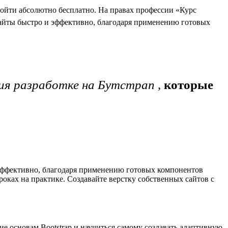
ройти абсолютно бесплатно. На правах профессии «Курс
айты быстро и эффективно, благодаря применению готовых
ия разработке на Бутстрап
,
которые
и эффективно, благодаря применению готовых компонентов
ках на практике. Создавайте верстку собственных сайтов с
е основам Bootstrap и научиться самому создавать адаптивную