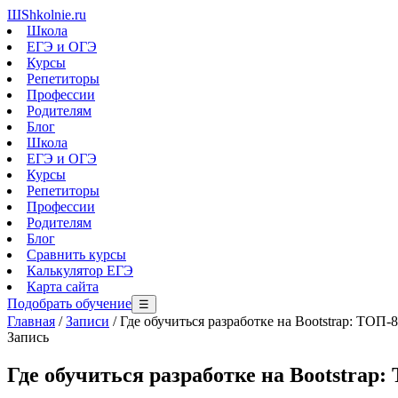
Ш
Shkolnie.ru
Школа
ЕГЭ и ОГЭ
Курсы
Репетиторы
Профессии
Родителям
Блог
Школа
ЕГЭ и ОГЭ
Курсы
Репетиторы
Профессии
Родителям
Блог
Сравнить курсы
Калькулятор ЕГЭ
Карта сайта
Подобрать обучение
☰
Главная
/
Записи
/
Где обучиться разработке на Bootstrap: ТОП
Запись
Где обучиться разработке на Bootstrap