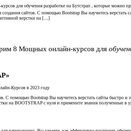
курсов для обучения разработке на Бутстрап , которые можно п
оздания сайтов. С помощью Bootstrap Вы научитесь верстать с
аптивной верcтки на […]
отрим 8 Мощных онлайн-курсов для
обучен
AP»
ов. С помощью Bootstrap Вы научитесь верстать сайты быстро 
тки на BOOTSTRAP с нуля и примените знания полученные в уро
ля начинающих. Вы узнаете, как эффективно построить обучени