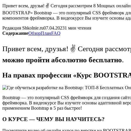
Привет всем, друзья! ✌ Сегодня рассмотрим 8 Мощных онлайн-
BOOTSTRAP» Bootstrap — это популярный CSS фреймворк для с
компонентов фреймворка. В видеокурсе Вы изучите основы ад
Редакция Shkolnie.ru
07.04.2023
1 мин чтения
Содержание
Обзор
План
FAQ
Привет всем, друзья! ✌ Сегодня рассм
можно пройти абсолютно бесплатно
.
На правах профессии «Курс BOOTSTR
Bootstrap — это популярный CSS фреймворк для создания сайт
фреймворка. В видеокурсе Вы изучите основы адаптивной верc
применением Bootstrap в 5 раз быстрее!
О КУРСЕ — ЧЕМУ ВЫ НАУЧИТЕСЬ?
Посмотрите видео об онлайн курсе по верстке на BOOTSTRAP д