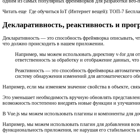
одним из самых популярных фреймворков для разработки веб-
Читать еще Где обучиться IoT (Интернет вещей): ТОП-7 Беспл
Декларативность, реактивность и прог
Декларативность — это способность фреймворка описывать, чт
что должно происходить в нашем приложении.
Например, мы можем использовать директиву v-for для о
ответственность за обработку и отображение данных, чт
Реактивность — это способность фреймворка автоматиче
систему обнаружения изменений для автоматического об
Например, если мы изменяем значение свойства в объекте, связ
Это уменьшает необходимость вручную обновлять представлен
возможность постепенно внедрять новые функции и улучшения
В Vue.js мы можем использовать плагины и компоненты для д
Например, мы можем использовать плагин для добавления возм
функциональность приложения, не нарушая его стабильность и