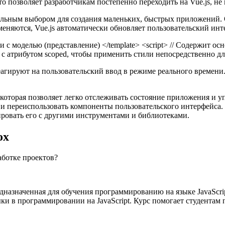
то позволяет разработчикам постепенно переходить на Vue.js, не и
деальным выбором для создания маленьких, быстрых приложений. 
меняются, Vue.js автоматически обновляет пользовательский инт
язи с моделью (представление) </template> <script> // Содержит о
ся с атрибутом scoped, чтобы применить стили непосредственно дл
агируют на пользовательский ввод в режиме реального времени.
оторая позволяет легко отслеживать состояние приложения и уп
ь и переиспользовать компоненты пользовательского интерфейса
ровать его с другими инструментами и библиотеками.
ox
едназначенная для обучения программированию на языке JavaScri
ки в программировании на JavaScript. Курс помогает студентам