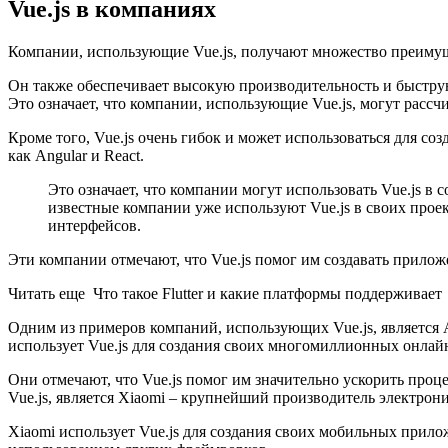
Vue.js в компаниях
Компании, использующие Vue.js, получают множество преимуще
Он также обеспечивает высокую производительность и быструю 
Это означает, что компании, использующие Vue.js, могут расс
Кроме того, Vue.js очень гибок и может использоваться для 
как Angular и React.
Это означает, что компании могут использовать Vue.js 
известные компании уже используют Vue.js в своих проект
интерфейсов.
Эти компании отмечают, что Vue.js помог им создавать прилож
Читать еще Что такое Flutter и какие платформы поддерживает
Одним из примеров компаний, использующих Vue.js, является 
использует Vue.js для создания своих многомиллионных онлай
Они отмечают, что Vue.js помог им значительно ускорить про
Vue.js, является Xiaomi – крупнейший производитель электрон
Xiaomi использует Vue.js для создания своих мобильных прило