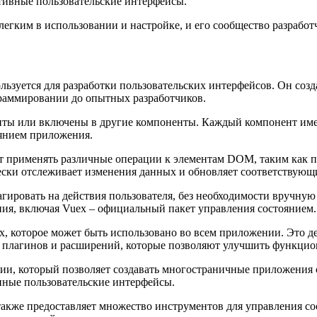
ктивные пользовательские интерфейсы.
егким в использовании и настройке, и его сообщество разработ
пользуется для разработки пользовательских интерфейсов. Он со
граммировании до опытных разработчиков.
ты или включены в другие компоненты. Каждый компонент имее
оянием приложения.
т применять различные операции к элементам DOM, таким как по
ически отслеживает изменения данных и обновляет соответствую
агировать на действия пользователя, без необходимости вручную
ия, включая Vuex – официальный пакет управления состоянием.
, которое может быть использовано во всем приложении. Это д
во плагинов и расширений, которые позволяют улучшить функци
и, который позволяет создавать многостраничные приложения с
нные пользовательские интерфейсы.
акже предоставляет множество инструментов для управления со