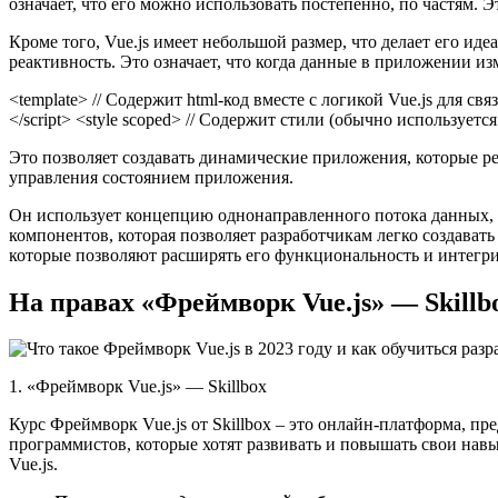
означает, что его можно использовать постепенно, по частям. Э
Кроме того, Vue.js имеет небольшой размер, что делает его и
реактивность. Это означает, что когда данные в приложении из
<template> // Содержит html-код вместе с логикой Vue.js для св
</script> <style scoped> // Содержит стили (обычно использует
Это позволяет создавать динамические приложения, которые ре
управления состоянием приложения.
Он использует концепцию однонаправленного потока данных, к
компонентов, которая позволяет разработчикам легко создават
которые позволяют расширять его функциональность и интегри
На правах «Фреймворк Vue.js» — Skillb
1. «Фреймворк Vue.js» — Skillbox
Курс Фреймворк Vue.js от Skillbox – это онлайн-платформа, пр
программистов, которые хотят развивать и повышать свои навы
Vue.js.