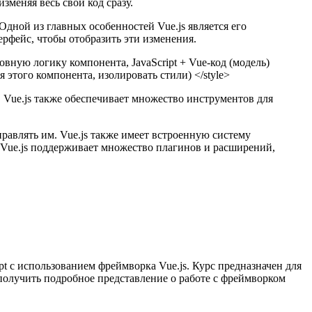
зменяя весь свой код сразу.
Одной из главных особенностей Vue.js является его
ерфейс, чтобы отобразить эти изменения.
сновную логику компонента, JavaScript + Vue-код (модель)
я этого компонента, изолировать стили) </style>
 Vue.js также обеспечивает множество инструментов для
равлять им. Vue.js также имеет встроенную систему
. Vue.js поддерживает множество плагинов и расширений,
pt с использованием фреймворка Vue.js. Курс предназначен для
 получить подробное представление о работе с фреймворком