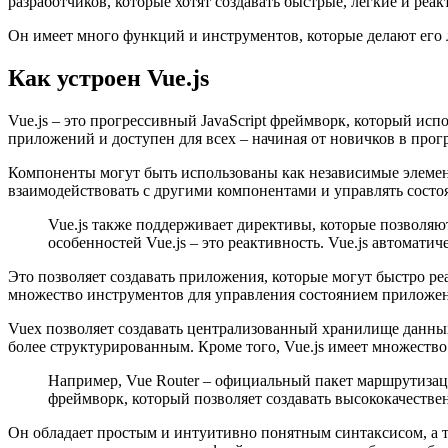
разработчиков, которые хотят создавать быстрые, легкие и реа
Он имеет много функций и инструментов, которые делают его л
Как устроен Vue.js
Vue.js – это прогрессивный JavaScript фреймворк, который ис
приложений и доступен для всех – начиная от новичков в про
Компоненты могут быть использованы как независимые элемен
взаимодействовать с другими компонентами и управлять сост
Vue.js также поддерживает директивы, которые позволяю
особенностей Vue.js – это реактивность. Vue.js автомат
Это позволяет создавать приложения, которые могут быстро ре
множество инструментов для управления состоянием приложен
Vuex позволяет создавать централизованный хранилище данных
более структурированным. Кроме того, Vue.js имеет множест
Например, Vue Router – официальный пакет маршрутизаци
фреймворк, который позволяет создавать высококачестве
Он обладает простым и интуитивно понятным синтаксисом, а т