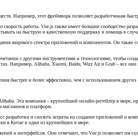
ств. Например, этот фреймворк позволяет разработчикам быстр
скорость работы. Vue.js также имеет большое сообщество разра
читывать на быструю и качественную поддержку и помощь в случ
создания широкого спектра приложений и компонентов. Он также
в сочетании с другими инструментами и технологиями, чтобы со
ах. Например, Alibaba, Xiaomi, Baidu, Wizz Air и Grab – все он
ения быстрее и более эффективно, чем с использованием других
Alibaba. Эта компания – крупнейший онлайн-ритейлер в мире, пр
н-магазинов и платформ.
цесс разработки и снизить затраты на создание приложений и к
ики в Китае и один из крупнейших в мире.
жений и интерфейсов. Они отмечают, что Vue.js позволяет им со