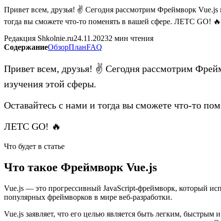
Привет всем, друзья! ✌ Сегодня рассмотрим Фреймворк Vue.js 
тогда вы сможете что-то поменять в вашей сфере. ЛЕТС GO! 🔥 
Редакция Shkolnie.ru
24.11.2023
2 мин чтения
Содержание
Обзор
План
FAQ
Привет всем, друзья! ✌ Сегодня рассмотрим Фрейм
изучения этой сферы.
Оставайтесь с нами и тогда вы сможете что-то пом
ЛЕТС GO! 🔥
Что будет в статье
Что такое Фреймворк Vue.js
Vue.js — это прогрессивный JavaScript-фреймворк, который ис
популярных фреймворков в мире веб-разработки.
Vue.js заявляет, что его целью является быть легким, быстрым 