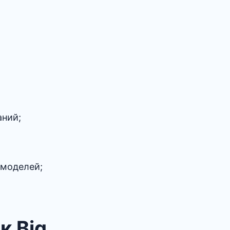
аний;
 моделей;
к Big