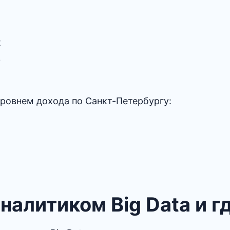
6
2
3
уровнем дохода по Санкт-Петербургу:
аналитиком Big Data и г