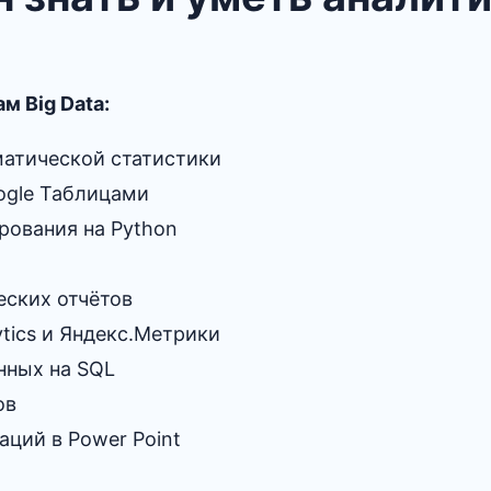
м Big Data:
матической статистики
oogle Таблицами
ования на Python
еских отчётов
ytics и Яндекс.Метрики
нных на SQL
ов
аций в Power Point