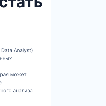
 стать
р
Data Analyst)
енных
орая может
е
ного анализа