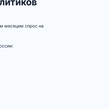
алитиков
ым месяцем спрос на
оссии: