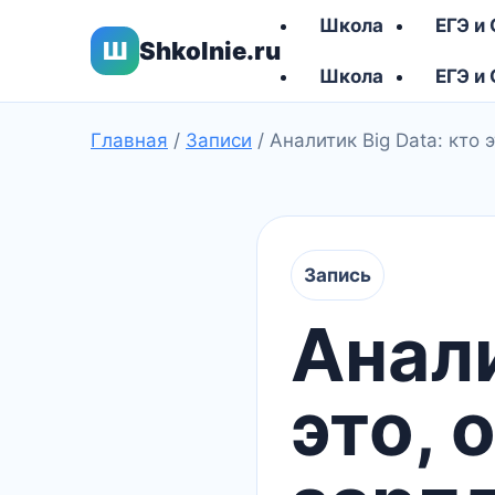
Школа
ЕГЭ и
Ш
Shkolnie.ru
Школа
ЕГЭ и
Главная
/
Записи
/
Аналитик Big Data: кто 
Запись
Анали
это, 