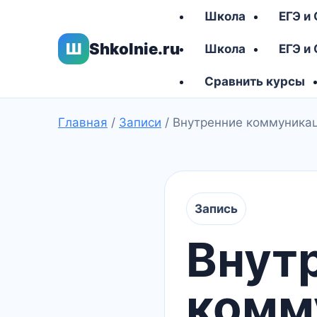
Школа
ЕГЭ и
Ш
Shkolnie.ru
Школа
ЕГЭ и
Сравнить курсы
Главная
/
Записи
/
Внутренние коммуникац
Запись
Внут
комм