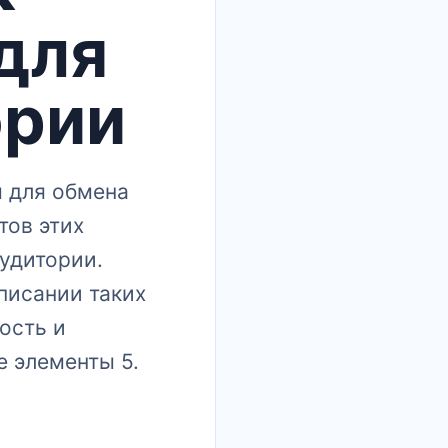
для
ории
 для обмена
тов этих
удитории.​
писании таких
кость и
 элементы 5.​