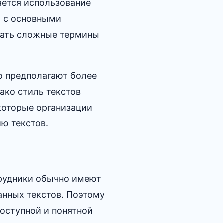
яется использование
ы с основными
вать сложные термины
о предполагают более
ако стиль текстов
которые организации
 текстов.​
трудники обычно имеют
анных текстов.​ Поэтому
доступной и понятной