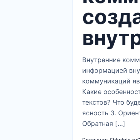
созд
внут
Внутренние комм
информацией вну
коммуникаций явл
Какие особенност
текстов?​ Что буде
ясность 3.​ Ориен
Обратная […]