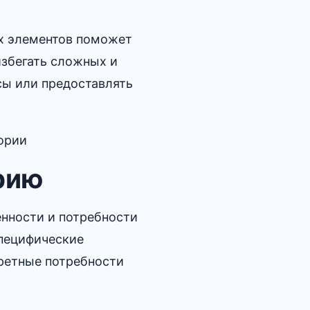
ых элементов поможет
избегать сложных и
сы или предоставлять
орию
енности и потребности
специфические
кретные потребности