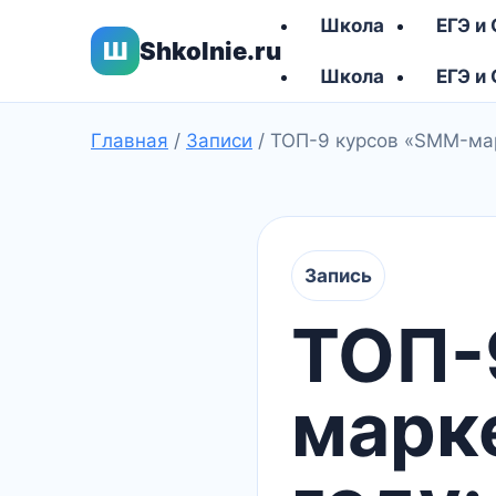
Школа
ЕГЭ и
Ш
Shkolnie.ru
Школа
ЕГЭ и
Главная
/
Записи
/
ТОП-9 курсов «SMM-марк
Запись
ТОП-
марк