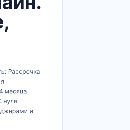
лайн.
,
сть: Рассрочка
ия
 4 месяца
С нуля
енджерами и