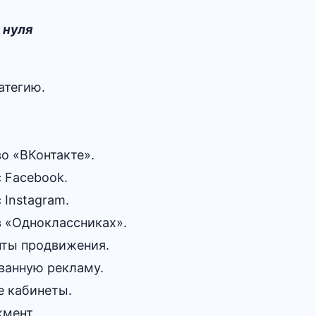
 нуля
атегию.
во «ВКонтакте».
с Facebook.
 Instagram.
в «Одноклассниках».
ты продвижения.
ванную рекламу.
 кабинеты.
мент.