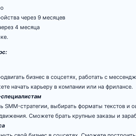
но
ойства через 9 месяцев
через 4 месяца
ке.
рс:
родвигать бизнес в соцсетях, работать с мессенд
ете начать карьеру в компании или на фрилансе.
специалистам
ть SMM-стратегии, выбирать форматы текстов и о
движения. Сможете брать крупные заказы и зара
са
инуть свой бизнес в соцсетях. Сможете построит