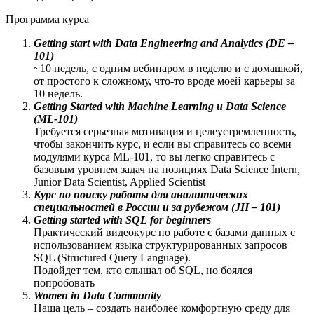
Программа курса
Getting start with Data Engineering and Analytics (DE –
101)
~10 недель, с одним вебинаром в неделю и с домашкой,
от простого к сложному, что-то вроде моей карьеры за
10 недель.
Getting Started with Machine Learning и Data Science
(ML-101)
Требуется серьезная мотивация и целеустремленность,
чтобы закончить курс, и если вы справитесь со всеми
модулями курса ML-101, то вы легко справитесь с
базовым уровнем задач на позициях Data Science Intern,
Junior Data Scientist, Applied Scientist
Курс по поиску работы для аналитических
специальностей в России и за рубежом (JH – 101)
Getting started with SQL for beginners
Практический видеокурс по работе с базами данных с
использованием языка структурированных запросов
SQL (Structured Query Language).
Подойдет тем, кто слышал об SQL, но боялся
попробовать
Women in Data Community
Наша цель – создать наиболее комфортную среду для