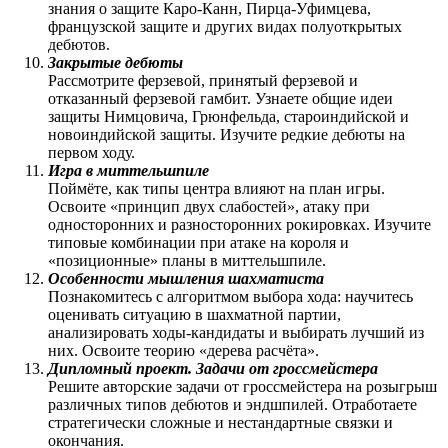
знания о защите Каро-Канн, Пирца-Уфимцева,
французской защите и других видах полуоткрытых
дебютов.
Закрытые дебюты
Рассмотрите ферзевой, принятый ферзевой и
отказанный ферзевой гамбит. Узнаете общие идеи
защиты Нимцовича, Грюнфельда, староиндийской и
новоиндийской защиты. Изучите редкие дебюты на
первом ходу.
Игра в миттельшпиле
Поймёте, как типы центра влияют на план игры.
Освоите «принцип двух слабостей», атаку при
односторонних и разносторонних рокировках. Изучите
типовые комбинации при атаке на короля и
«позиционные» планы в миттельшпиле.
Особенности мышления шахматиста
Познакомитесь с алгоритмом выбора хода: научитесь
оценивать ситуацию в шахматной партии,
анализировать ходы-кандидаты и выбирать лучший из
них. Освоите теорию «дерева расчёта».
Дипломный проект. Задачи от гроссмейстера
Решите авторские задачи от гроссмейстера на розыгрыш
различных типов дебютов и эндшпилей. Отработаете
стратегически сложные и нестандартные связки и
окончания.