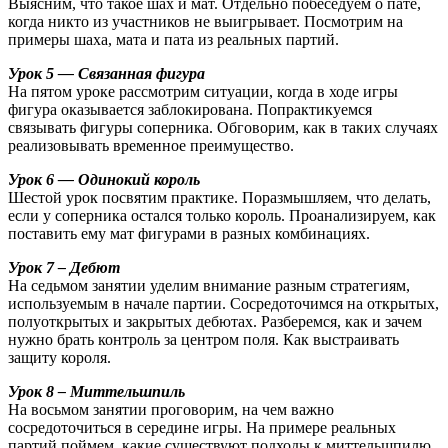
Выясним, что такое шах и мат. Отдельно побеседуем о пате,
когда никто из участников не выигрывает. Посмотрим на
примеры шаха, мата и пата из реальных партий.
Урок 5 — Связанная фигура
На пятом уроке рассмотрим ситуации, когда в ходе игры
фигура оказывается заблокирована. Попрактикуемся
связывать фигуры соперника. Обговорим, как в таких случаях
реализовывать временное преимущество.
Урок 6 — Одинокий король
Шестой урок посвятим практике. Поразмышляем, что делать,
если у соперника остался только король. Проанализируем, как
поставить ему мат фигурами в разных комбинациях.
Урок 7 – Дебют
На седьмом занятии уделим внимание разным стратегиям,
используемым в начале партии. Сосредоточимся на открытых,
полуоткрытых и закрытых дебютах. Разберемся, как и зачем
нужно брать контроль за центром поля. Как выстраивать
защиту короля.
Урок 8 – Миттельшпиль
На восьмом занятии проговорим, на чем важно
сосредоточиться в середине игры. На примере реальных
партий поймем, какие существуют подходы к миттельшпилю.