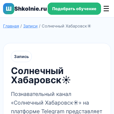
☰
Ш
Shkolnie.ru
Подобрать обучение
Главная
/
Записи
/
Солнечный Хабаровск☀️
Запись
Солнечный
Хабаровск☀️
Познавательный канал
«Солнечный Хабаровск☀️» на
платформе Telegram представляет