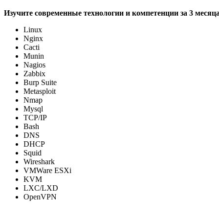
Изучите современные технологии и компетенции за 3 месяц
Linux
Nginx
Cacti
Munin
Nagios
Zabbix
Burp Suite
Metasploit
Nmap
Mysql
TCP/IP
Bash
DNS
DHCP
Squid
Wireshark
VMWare ESXi
KVM
LXC/LXD
OpenVPN