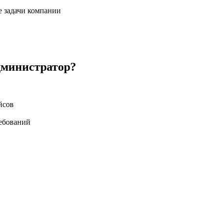
е задачи компании
администратор?
йсов
ебований