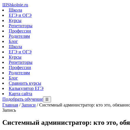
Ш
Shkolnie.ru
Школа
ЕГЭ и ОГЭ
Курсы
Репетиторы
Профессии
Родителям
Блог
Школа
ЕГЭ и ОГЭ
Курсы
Репетиторы
Профессии
Родителям
Блог
Сравнить курсы
Калькулятор ЕГЭ
Карта сайта
Подобрать обучение
☰
Главная
/
Записи
/
Системный администратор: кто это, обязаннос
Запись
Системный администратор: кто это, обяз