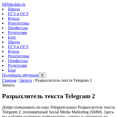
Ш
Shkolnie.ru
Школа
ЕГЭ и ОГЭ
Курсы
Репетиторы
Профессии
Родителям
Блог
Школа
ЕГЭ и ОГЭ
Курсы
Репетиторы
Профессии
Родителям
Блог
Подобрать обучение
☰
Главная
/
Записи
/
Разрыхлитель текста Telegram 2
Запись
Разрыхлитель текста Telegram 2
Добро пожаловать на наш Telegram-канал Разрыхлитель текста
Telegram 2, посвящённый Social Media Marketing (SMM). Здесь
вы найдёте полезную информацию, советы и стратегии по