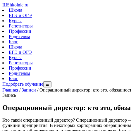
Ш
Shkolnie.ru
Школа
ЕГЭ и ОГЭ
Курсы
Репетиторы
Профессии
Родителям
Блог
Школа
ЕГЭ и ОГЭ
Курсы
Репетиторы
Профессии
Родителям
Блог
Подобрать обучение
☰
Главная
/
Записи
/
Операционный директор: кто это, обязанности
Запись
Операционный директор: кто это, обязан
Кто такой операционный директор? Операционный директор —
функции предприятия. В некоторых корпорациях операционный
операционный директор» или «директор по операциям». Что де