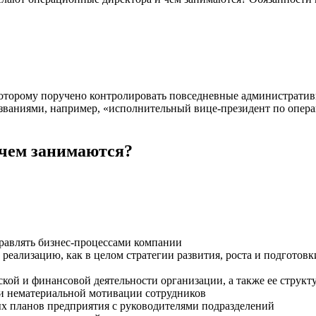
которому поручено контролировать повседневные администрати
званиями, например, «исполнительный вице-президент по опер
 чем занимаются?
правлять бизнес-процессами компании
ь реализацию, как в целом стратегии развития, роста и подготов
кой и финансовой деятельности организации, а также ее структ
и нематериальной мотивации сотрудников
х планов предприятия с руководителями подразделений