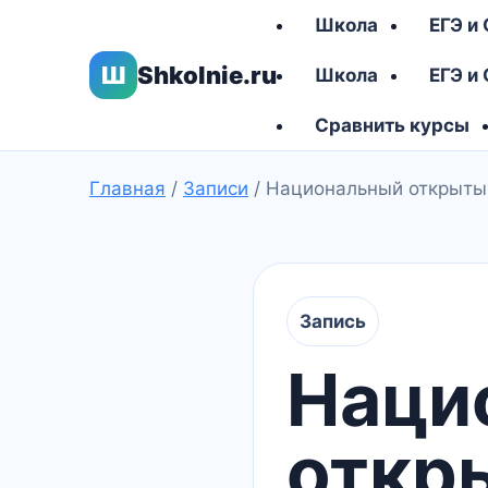
Школа
ЕГЭ и
Ш
Shkolnie.ru
Школа
ЕГЭ и
Сравнить курсы
Главная
/
Записи
/
Национальный открыты
Запись
Наци
откр