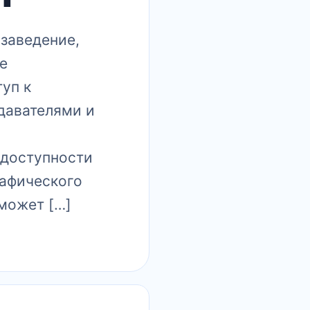
заведение,
е
уп к
давателями и
 доступности
рафического
может […]