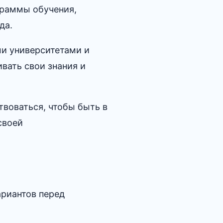
граммы обучения,
а.​
ми университетами и
вать свои знания и
воваться, чтобы быть в
своей
ариантов перед