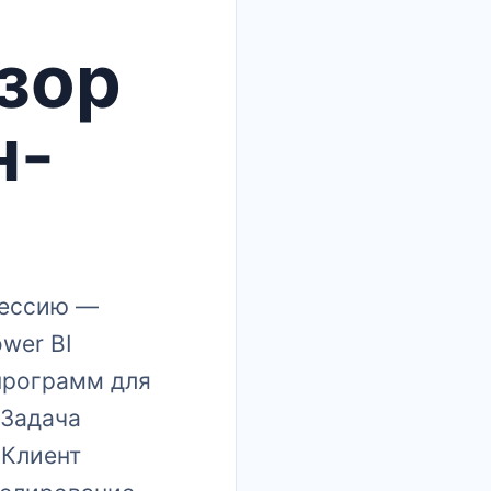
зор
н-
фессию —
ower BI
программ для
 Задача
 Клиент