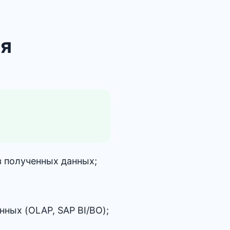
ля
з полученных данных;
нных (OLAP, SAP BI/BO);