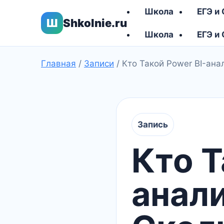
Школа
ЕГЭ и
Ш
Shkolnie.ru
Школа
ЕГЭ и
Главная
/
Записи
/
Кто Такой Power BI-ана
Запись
Кто Т
анали