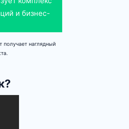
ьзует комплекс
ций и бизнес-
т получает наглядный
та.
к?