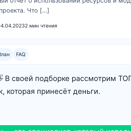
ный отчёт о использовании ресурсов и мо
проекта. Что […]
04.04.2023
2 мин чтения
План
FAQ
 👋 В своей подборке рассмотрим Т
к, которая принесёт деньги.