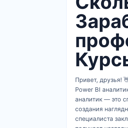
Скол
Зара
проф
Курс
Привет, друзья!
Power BI аналити
аналитик — это с
создания наглядн
специалиста закл