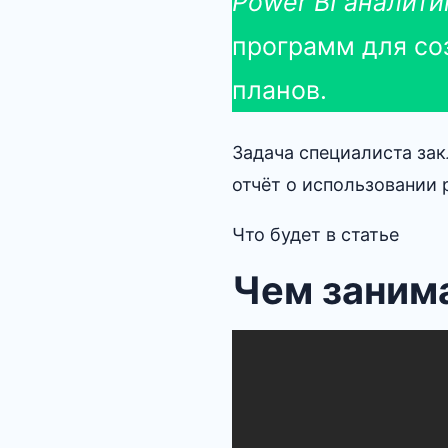
Power BI аналит
программ для со
планов.
Задача специалиста зак
отчёт о использовании 
Что будет в статье
Чем занима