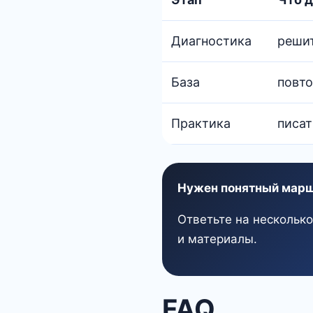
Диагностика
решит
База
повто
Практика
писат
Нужен понятный марш
Ответьте на нескольк
и материалы.
FAQ