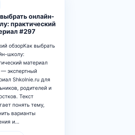
 выбрать онлайн-
лу: практический
ериал #297
кий обзорКак выбрать
йн-школу:
тический материал
 — экспертный
иал Shkolnie.ru для
ьников, родителей и
остков. Текст
гает понять тему,
нить варианты
ения и…