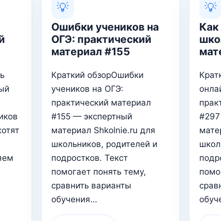
💡
💡
Ошибки учеников на
Как
й
ОГЭ: практический
шко
материал #155
мат
ь
Краткий обзорОшибки
Крат
ый
учеников на ОГЭ:
онла
практический материал
прак
ников
#155 — экспертный
#297
хотят
материал Shkolnie.ru для
матер
школьников, родителей и
школ
яем
подростков. Текст
подр
помогает понять тему,
помо
сравнить варианты
срав
обучения…
обуч