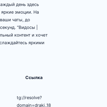
Каждый день здесь
 яркие эмоции. На
 ваши чаты, до
секунд. “Видосы |
альный контент и хочет
аслаждайтесь яркими
Ссылка
tg://resolve?
domain=draki_18