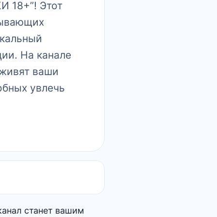
И 18+”! Этот
тывающих
икальный
ции. На канале
оживят ваши
обных увлечь
канал станет вашим