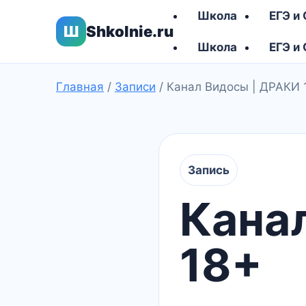
Школа
ЕГЭ и
Ш
Shkolnie.ru
Школа
ЕГЭ и
Главная
/
Записи
/
Канал Видосы | ДРАКИ 
Запись
Кана
18+