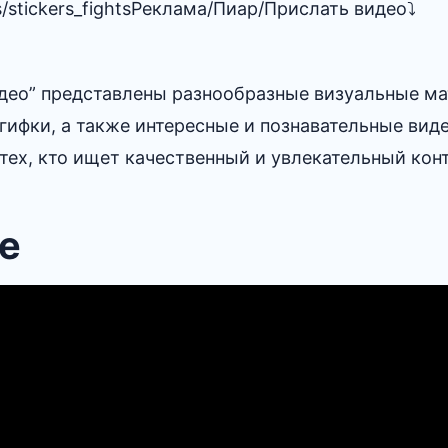
s/stickers_fightsРеклама/Пиар/Прислать видео⤵️
видео” представлены разнообразные визуальные 
гифки, а также интересные и познавательные вид
тех, кто ищет качественный и увлекательный конт
е