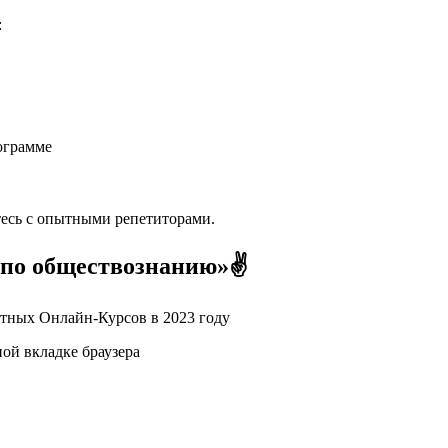
:
ограмме
тесь с опытными репетиторами.
 по обществознанию»✌
ой вкладке браузера