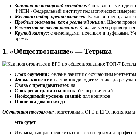
Занятия по авторской методике.
Составлены методистам
ФИПИ «Федеральный институт педагогических измерен
Жёсткий отбор преподавателей
. Каждый преподаватель
Пробные экзамены, как в реальной жизни.
Школа провод
Ежемесячное тестирование.
Каждый месяц проводится 
Крутой кампус:
с лимонадами, печеньем и пуфиками. Уче
время.
1. «Обществознание» — Тетрика
Срок обучения:
онлайн-занятия с обучающим контентом
Форма контента:
наставник доводит ученика до результа
Связь с преподавателем:
да.
Срок регистрации на поток:
без ограничений.
Необходимый уровень знаний:
для новичков.
Проверка домашки:
да.
Обучающая программа:
подготовим к ОГЭ и ЕГЭ, подтянем зн
Что будет
Изучаем, как распределить силы с экспертами и профес