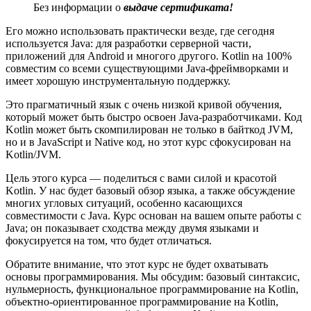
Без информации о
выдаче сертификата!
Его можно использовать практически везде, где сегодня
используется Java: для разработки серверной части,
приложений для Android и многого другого. Kotlin на 100%
совместим со всеми существующими Java-фреймворками и
имеет хорошую инструментальную поддержку.
Это прагматичный язык с очень низкой кривой обучения,
который может быть быстро освоен Java-разработчиками. Код
Kotlin может быть скомпилирован не только в байткод JVM,
но и в JavaScript и Native код, но этот курс сфокусирован на
Kotlin/JVM.
Цель этого курса — поделиться с вами силой и красотой
Kotlin. У нас будет базовый обзор языка, а также обсуждение
многих угловых ситуаций, особенно касающихся
совместимости с Java. Курс основан на вашем опыте работы с
Java; он показывает сходства между двумя языками и
фокусируется на том, что будет отличаться.
Обратите внимание, что этот курс не будет охватывать
основы программирования. Мы обсудим: базовый синтаксис,
нульмерность, функциональное программирование на Kotlin,
объектно-ориентированное программирование на Kotlin,