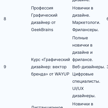
Профессия
Новички в
Графический
дизайне.
8
дизайнер от
Маркетологи.
GeekBrains
Фрилансеры.
Полные
новички в
дизайне и
Курс «Графический
фрилансе.
9
дизайнер: вектор
Веб-дизайнеры.
бренда» от WAYUP
Цифровые
специалисты.
UI/UX
дизайнеры.
Новички в
Дистанционное