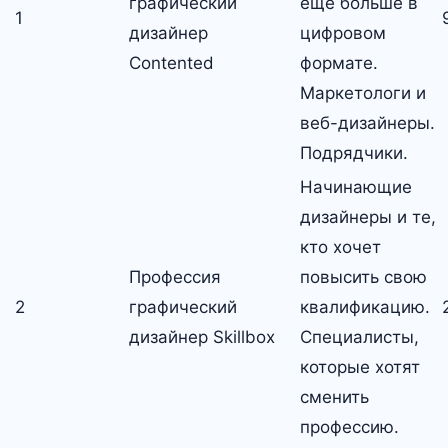
графический
еще больше в
1
дизайнер
цифровом
Contented
формате.
Маркетологи и
веб-дизайнеры.
Подрядчики.
Начинающие
дизайнеры и те,
кто хочет
Профессия
повысить свою
2
графический
квалификацию.
дизайнер Skillbox
Специалисты,
которые хотят
сменить
профессию.