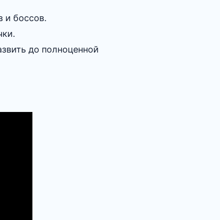
 и боссов.
чки.
азвить до полноценной