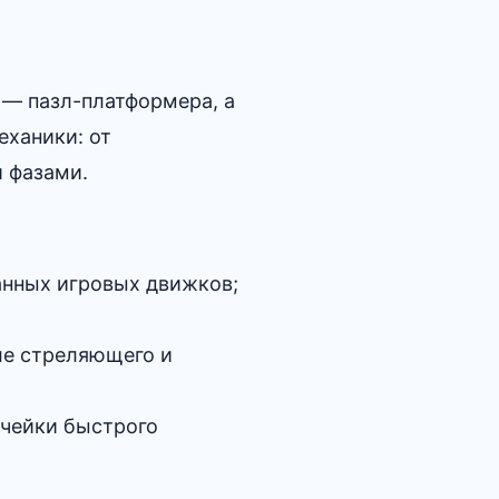
 — пазл-платформера, а
еханики: от
и фазами.
анных игровых движков;
ле стреляющего и
ячейки быстрого