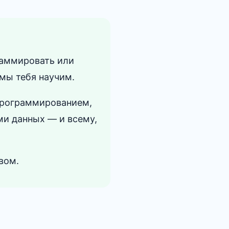
граммировать или
 мы тебя научим.
 программированием,
ми данных — и всему,
вом.