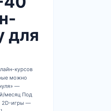
П-40
н-
у для
нлайн-курсов
орые можно
нуля» —
ей/месяц Под
й 2D-игры —