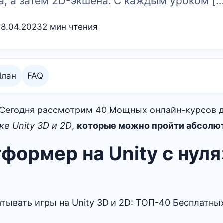
, а затем 2D-экшена. С каждым уроком […
08.04.2023
2 мин чтения
План
FAQ
✌ Сегодня рассмотрим 40 Мощных онлайн-курсов 
ке Unity 3D и 2D
,
которые можно пройти абсолю
формер на Unity с нуля