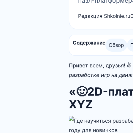
пазл-платформера
Редакция Shkolnie.ru
Содержание
Обзор
Привет всем, друзья! 
разработке игр на движ
«🙂2D-плат
XYZ