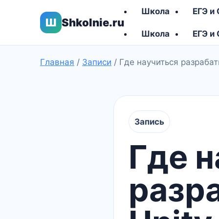
Школа
ЕГЭ и
Ш
Shkolnie.ru
Школа
ЕГЭ и
Главная
/
Записи
/
Где научиться разрабат
Запись
Где н
разр