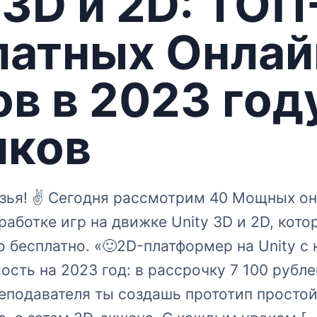
 3D и 2D: ТО
латных Онлай
в в 2023 год
чков
узья! ✌ Сегодня рассмотрим 40 Мощных о
работке игр на движке Unity 3D и 2D, кот
 бесплатно. «🙂2D-платформер на Unity с 
ость на 2023 год: в рассрочку 7 100 рубл
еподавателя ты создашь прототип просто