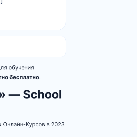
]
для обучения
тно бесплатно
.
» — School