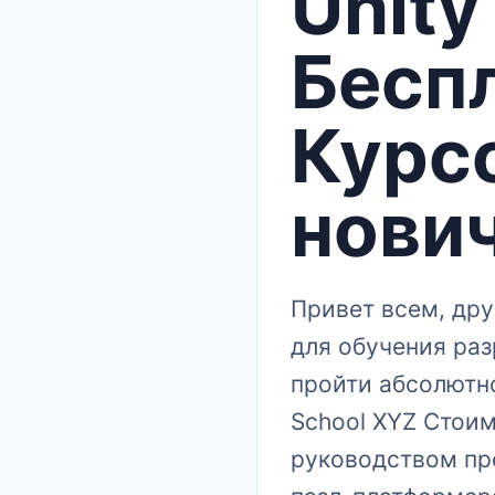
Unity
Бесп
Курсо
нови
Привет всем, др
для обучения раз
пройти абсолютно
School XYZ Стоим
руководством пр