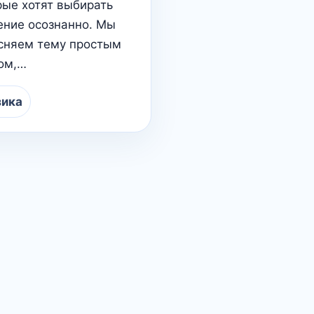
рые хотят выбирать
ение осознанно. Мы
сняем тему простым
ом,…
ика