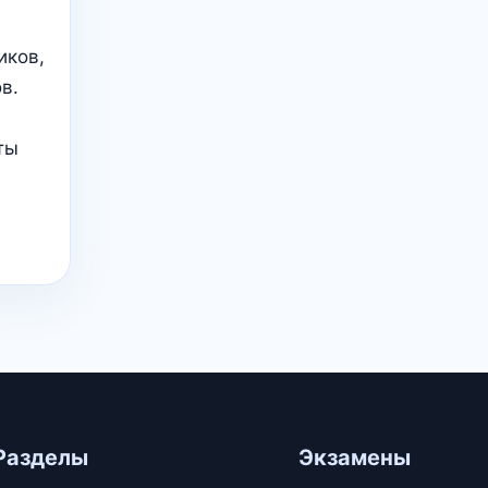
иков,
в.
ты
Разделы
Экзамены