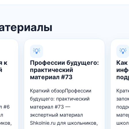
атериалы
💡
💡
я к
Профессии будущего:
Как
й
практический
инф
материал #73
под
Краткий обзорПрофессии
Крат
будущего: практический
запо
л #6
материал #73 —
подр
ал
экспертный материал
матер
иков,
Shkolnie.ru для школьников,
школ