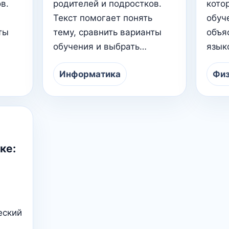
в.
родителей и подростков.
кото
Текст помогает понять
обуч
ты
тему, сравнить варианты
объя
обучения и выбрать…
язык
Информатика
Физ
ке:
еский