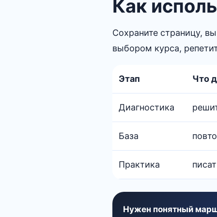
Как исполь
Сохраните страницу, вы
выбором курса, репети
Этап
Что 
Диагностика
решит
База
повто
Практика
писат
Нужен понятный марш