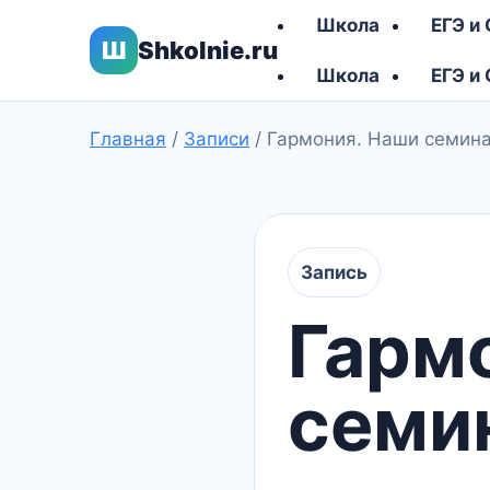
Школа
ЕГЭ и
Ш
Shkolnie.ru
Школа
ЕГЭ и
Главная
/
Записи
/
Гармония. Наши семин
Запись
Гарм
семи