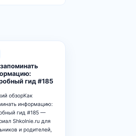
 запоминать
ормацию:
робный гид #185
кий обзорКак
минать информацию:
обный гид #185 —
иал Shkolnie.ru для
ьников и родителей,