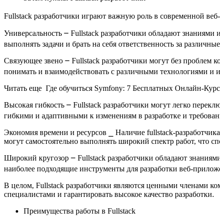
Fullstack разработчики играют важную роль в современной веб
Универсальность ౼ Fullstack разработчики обладают знаниями 
выполнять задачи и брать на себя ответственность за различны
Связующее звено ౼ Fullstack разработчики могут без проблем 
понимать и взаимодействовать с различными технологиями и 
Читать еще Где обучиться Symfony: 7 Бесплатных Онлайн-Курс
Высокая гибкость ౼ Fullstack разработчики могут легко перекл
гибкими и адаптивными к изменениям в разработке и требовани
Экономия времени и ресурсов ⎯ Наличие fullstack-разработчика
могут самостоятельно выполнять широкий спектр работ, что сп
Широкий кругозор ౼ Fullstack разработчики обладают знаниям
наиболее подходящие инструменты для разработки веб-прилож
В целом, Fullstack разработчики являются ценными членами к
специалистами и гарантировать высокое качество разработки.​
Преимущества работы в Fullstack