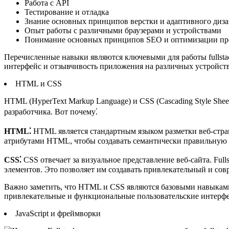
Работа с API
Тестирование и отладка
Знание основных принципов верстки и адаптивного диз
Опыт работы с различными браузерами и устройствами
Понимание основных принципов SEO и оптимизации пр
Перечисленные навыки являются ключевыми для работы fullst
интерфейс и отзывчивость приложения на различных устройства
HTML и CSS
HTML (HyperText Markup Language) и CSS (Cascading Style She
разработчика.​ Вот почему⁚
HTML⁚
HTML является стандартным языком разметки веб-стран
атрибутами HTML, чтобы создавать семантически правильную р
CSS⁚
CSS отвечает за визуальное представление веб-сайта.​ Fu
элементов.​ Это позволяет им создавать привлекательный и со
Важно заметить, что HTML и CSS являются базовыми навыками,
привлекательные и функциональные пользовательские интерфей
JavaScript и фреймворки