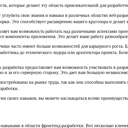
еств, которые делают эту область привлекательной для разработч
ет углубить свои знания и навыки в различных областях веб-разр
рки.​ Это способствует расширению вашего кругозора и делает 
авляет вам возможность работать над различными аспектами проек
се компоненты приложения.​ Это делает ваше работу разнообразн
тчики часто имеют больше возможностей для карьерного роста.​ 
зработчика до технического лидера или архитектора проекта. Бо
 разработка предоставляет вам возможность участвовать в разр
о и за его серверную сторону.​ Это дает вам большую независимо
а востребованы на рынке труда, так как они способны выполнять
работки.​
ии своих навыков, вы можете наслаждаться всеми преимуществам
и навыками в области фронтенд-разработки.​ Вот несколько клю