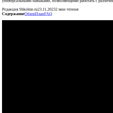
универсальными навыками, позволяющими работать с различн
Редакция Shkolnie.ru
23.11.2023
2 мин чтения
Содержание
Обзор
План
FAQ