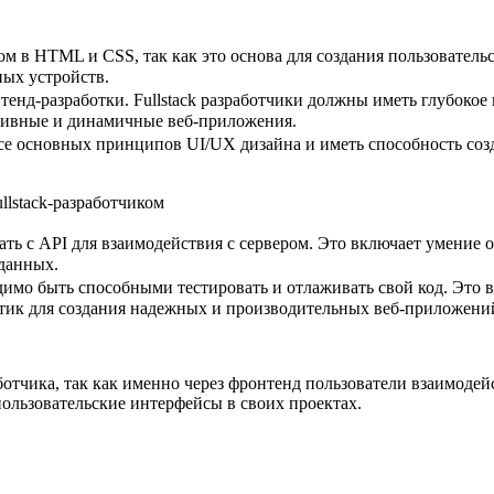
том в HTML и CSS, так как это основа для создания пользовател
ых устройств.​
енд-разработки.​ Fullstack разработчики должны иметь глубокое 
активные и динамичные веб-приложения.​
рсе основных принципов UI/UX дизайна и иметь способность со
ать с API для взаимодействия с сервером.​ Это включает умение
данных.​
одимо быть способными тестировать и отлаживать свой код.​ Это
ктик для создания надежных и производительных веб-приложени
ботчика, так как именно через фронтенд пользователи взаимоде
ользовательские интерфейсы в своих проектах.