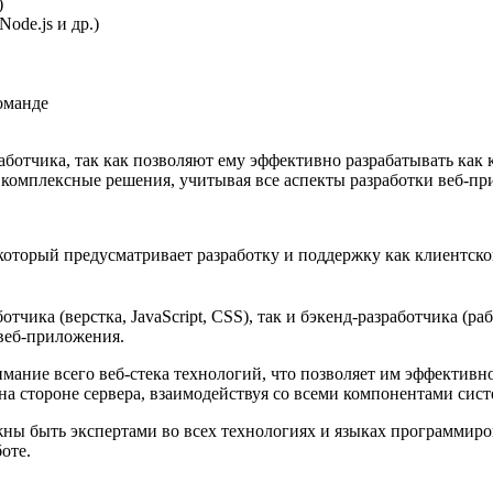
)
ode.js и др.​)
оманде
отчика, так как позволяют ему эффективно разрабатывать как кл
комплексные решения, учитывая все аспекты разработки веб-п
 который предусматривает разработку и поддержку как клиентской
тчика (верстка, JavaScript, CSS), так и бэкенд-разработчика (р
веб-приложения.
мание всего веб-стека технологий, что позволяет им эффективн
на стороне сервера, взаимодействуя со всеми компонентами сист
лжны быть экспертами во всех технологиях и языках программиро
оте.