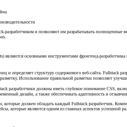
айна
оизводительности
ack-разработчиком и позволяют им разрабатывать полноценные 
х.​
ets) являются основными инструментами фронтенд-разработчика 
иц и определяет структуру содержимого веб-сайта. Fullstack р
азметку.​ Использование правильной разметки позволяет улучш
llstack разработчики должны иметь глубокое понимание CSS, вкл
временный дизайн, а также обеспечивать адаптивность и отзывчи
 которые должен обладать каждый Fullstack разработчик.​ Комп
сы, которые являются одним из главных аспектов успешной раз