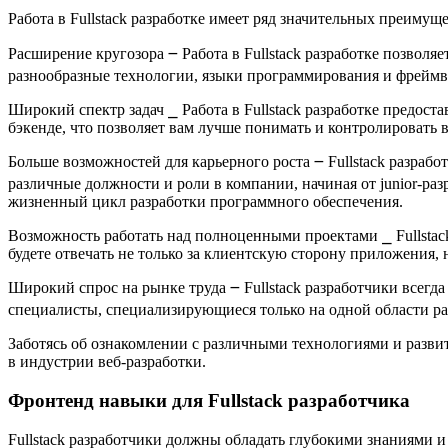
Работа в Fullstack разработке имеет ряд значительных преимущ
Расширение кругозора ౼ Работа в Fullstack разработке позволя
разнообразные технологии, языки программирования и фреймво
Широкий спектр задач ⎯ Работа в Fullstack разработке предост
бэкенде, что позволяет вам лучше понимать и контролировать в
Больше возможностей для карьерного роста ౼ Fullstack разрабо
различные должности и роли в компании, начиная от junior-ра
жизненный цикл разработки программного обеспечения.​
Возможность работать над полноценными проектами ⎯ Fullstack
будете отвечать не только за клиентскую сторону приложения, н
Широкий спрос на рынке труда ౼ Fullstack разработчики всегд
специалисты, специализирующиеся только на одной области раз
Заботясь об ознакомлении с различными технологиями и развит
в индустрии веб-разработки.​
Фронтенд навыки для Fullstack разработчика
Fullstack разработчики должны обладать глубокими знаниями 