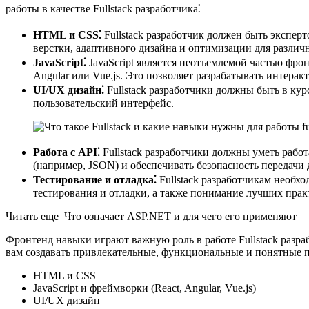
работы в качестве Fullstack разработчика⁚
HTML и CSS⁚
Fullstack разработчик должен быть экспер
верстки, адаптивного дизайна и оптимизации для различн
JavaScript⁚
JavaScript является неотъемлемой частью фронт
Angular или Vue.​js.​ Это позволяет разрабатывать интер
UI/UX дизайн⁚
Fullstack разработчики должны быть в ку
пользовательский интерфейс.
Работа с API⁚
Fullstack разработчики должны уметь работ
(например, JSON) и обеспечивать безопасность передачи 
Тестирование и отладка⁚
Fullstack разработчикам необх
тестирования и отладки, а также понимание лучших пра
Читать еще Что означает ASP.NET и для чего его применяют
Фронтенд навыки играют важную роль в работе Fullstack разра
вам создавать привлекательные, функциональные и понятные п
HTML и CSS
JavaScript и фреймворки (React, Angular, Vue.​js)
UI/UX дизайн