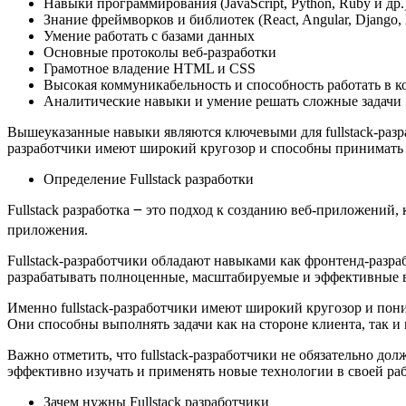
Навыки программирования (JavaScript, Python, Ruby и др.​
Знание фреймворков и библиотек (React, Angular, Django, N
Умение работать с базами данных
Основные протоколы веб-разработки
Грамотное владение HTML и CSS
Высокая коммуникабельность и способность работать в к
Аналитические навыки и умение решать сложные задачи
Вышеуказанные навыки являются ключевыми для fullstack-разраб
разработчики имеют широкий кругозор и способны принимать 
Определение Fullstack разработки
Fullstack разработка ౼ это подход к созданию веб-приложений,
приложения.​
Fullstack-разработчики обладают навыками как фронтенд-разрабо
разрабатывать полноценные, масштабируемые и эффективные 
Именно fullstack-разработчики имеют широкий кругозор и пони
Они способны выполнять задачи как на стороне клиента, так и 
Важно отметить, что fullstack-разработчики не обязательно до
эффективно изучать и применять новые технологии в своей раб
Зачем нужны Fullstack разработчики