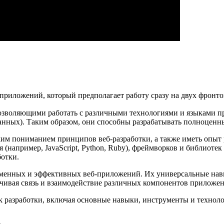
-приложений, который предполагает работу сразу на двух фронтов
озволяющими работать с различными технологиями и языками пр
 данных).​ Таким образом, они способны разрабатывать полноцен
оким пониманием принципов веб-разработки, а также иметь опыт
пример, JavaScript, Python, Ruby), фреймворков и библиотек (нап
отки.​
ременных и эффективных веб-приложений.​ Их универсальные нав
ечивая связь и взаимодействие различных компонентов приложени
 разработки, включая основные навыки, инструменты и технологи