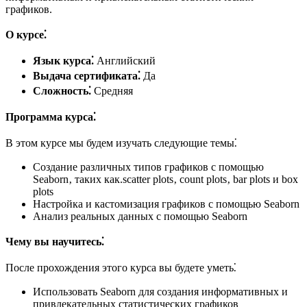
графиков.
О курсе⁚
Язык курса⁚
Английский
Выдача сертификата⁚
Да
Сложность⁚
Средняя
Программа курса⁚
В этом курсе мы будем изучать следующие темы⁚
Создание различных типов графиков с помощью
Seaborn‚ таких как.​scatter plots‚ count plots‚ bar plots и box
plots
Настройка и кастомизация графиков с помощью Seaborn
Анализ реальных данных с помощью Seaborn
Чему вы научитесь⁚
После прохождения этого курса вы будете уметь⁚
Использовать Seaborn для создания информативных и
привлекательных статистических графиков