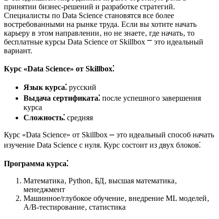
принятии бизнес-решений и разработке стратегий.​
Специалисты по Data Science становятся все более
востребованными на рынке труда.​ Если вы хотите начать
карьеру в этом направлении‚ но не знаете‚ где начать‚ то
бесплатные курсы Data Science от Skillbox ⎻ это идеальный
вариант.​
Курс «Data Science» от Skillbox⁚
Язык курса⁚
русский
Выдача сертификата⁚
после успешного завершения
курса
Сложность⁚
средняя
Курс «Data Science» от Skillbox ⎼ это идеальный способ начать
изучение Data Science с нуля.​ Курс состоит из двух блоков⁚
Программа курса⁚
Математика‚ Python‚ БД‚ высшая математика‚
менеджмент
Машинное/глубокое обучение‚ внедрение ML моделей‚
А/В-тестирование‚ статистика