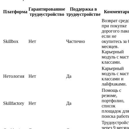
Гарантированное
Поддержка в
Платформа
Комментар
трудоустройство
трудоустройстве
Возврат сред
при покупке
дорогого паке
если не
Skillbox
Нет
Частично
окупитесь за 
месяцев.
Карьерный
модуль с маст
классами.
Карьерный
модуль с маст
Нетология
Нет
Да
классами и
лайфхаками.
Помощь с
резюме,
портфолио,
Skillfactory
Нет
Да
список
площадок для
поиска работ
Трудоустройс
через 9 месяц