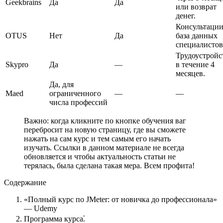
Geekbrains
Да
Да
или возврат
денег.
Консультации
OTUS
Нет
Да
база данных
специалистов
Трудоустройс
Skypro
Да
—
в течение 4
месяцев.
Да, для
Maed
ограниченного
—
—
числа профессий
Важно: когда кликните по кнопке обучения ваг
перебросит на новую страницу, где вы сможете
нажать на сам курс и тем самым его начать
изучать. Ссылки в данном материале не всегда
обновляется и чтобы актуальность статьи не
терялась, была сделана такая мера. Всем профита!
Содержание
«Полный курс по JMeter: от новичка до профессионала»
— Udemy
Программа курса⁚