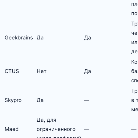
пл
по
Тр
че
Geekbrains
Да
Да
ил
де
Ко
OTUS
Нет
Да
ба
сп
Тр
Skypro
Да
—
в 
ме
Да, для
Maed
ограниченного
—
—