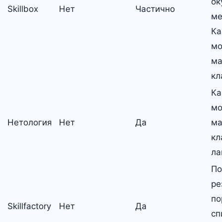
ок
Skillbox
Нет
Частично
ме
Ка
мо
ма
кл
Ка
мо
Нетология
Нет
Да
ма
кл
ла
По
ре
по
Skillfactory
Нет
Да
сп