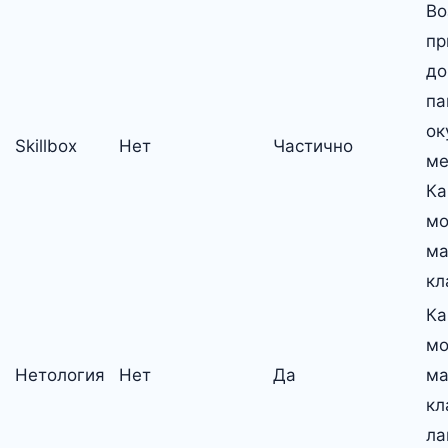
Во
пр
до
па
ок
Skillbox
Нет
Частично
ме
Ка
мо
ма
кл
Ка
мо
Нетология
Нет
Да
ма
кл
ла