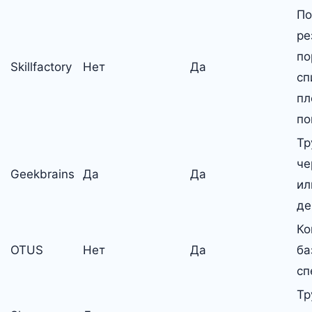
По
ре
по
Skillfactory
Нет
Да
сп
пл
по
Тр
че
Geekbrains
Да
Да
ил
де
Ко
OTUS
Нет
Да
ба
сп
Тр